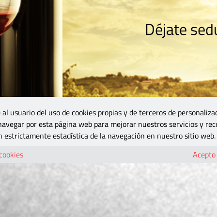
Déjate sedu
RISMO
ZONA DO
VINOS Y MÁS
GASTRONOMÍA
BLOGS
5B
 al usuario del uso de cookies propias y de terceros de personaliza
 navegar por esta página web para mejorar nuestros servicios y rec
 estrictamente estadística de la navegación en nuestro sitio web.
 cookies
Acepto