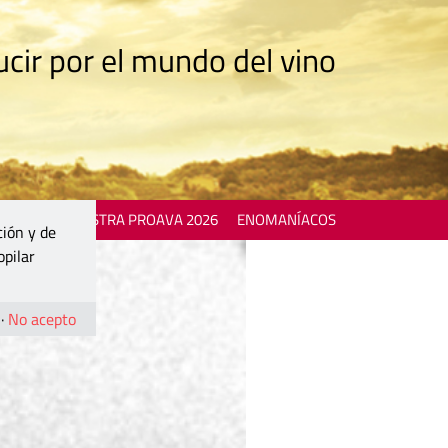
cir por el mundo del vino
 EVENTS
MOSTRA PROAVA 2026
ENOMANÍACOS
ción y de
opilar
·
No acepto