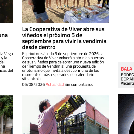
La Cooperativa de Viver abre sus
una
viñedos el próximo 5 de
l
septiembre para vivir la vendimia
desde dentro
 la Vega
El próximo sábado 5 de septiembre de 2026, la
 y la
Cooperativa de Viver volverá a abrir las puertas
del
de sus viñedos para celebrar una nueva edición
 ha
de ‘Tiempo de Vendimia’, una propuesta de
BALA
cas del
enoturismo que invita a descubrir uno de los
momentos más esperados del calendario
BODEG
vitivinícola.
DOP Al
Alicant
05/08/2026
Actualidad
Sin comentarios