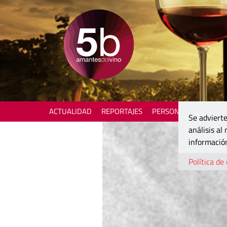
ACTUALIDAD
REPORTAJES
PERSONAJES
ENOTU
Se advierte
análisis al
información
Política de