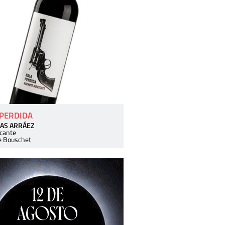
 PERDIDA
AS ARRÁEZ
icante
e Bouschet