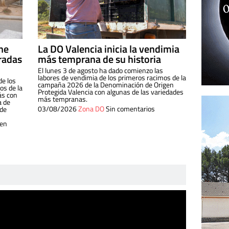
ine
La DO Valencia inicia la vendimia
radas
más temprana de su historia
El lunes 3 de agosto ha dado comienzo las
labores de vendimia de los primeros racimos de la
de los
campaña 2026 de la Denominación de Origen
s de la
Protegida Valencia con algunas de las variedades
ás con
más tempranas.
a de
03/08/2026
Zona DO
Sin comentarios
 de
 en