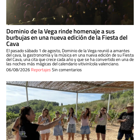
Dominio de la Vega rinde homenaje a sus
burbujas en una nueva edición de la Fiesta del
Cava
El pasado sábado 1 de agosto, Dominio de la Vega reunió a amantes
del cava, la gastronomía y la música en una nueva edición de su Fiesta
del Cava, una cita que crece cada año y que se ha convertido en una de
las noches más mágicas del calendario vitivinícola valenciano.
06/08/2026
Reportajes
Sin comentarios