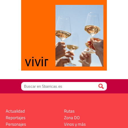
Actualidad
Rutas
Reportajes
Zona DO
Personajes
Vinos y más