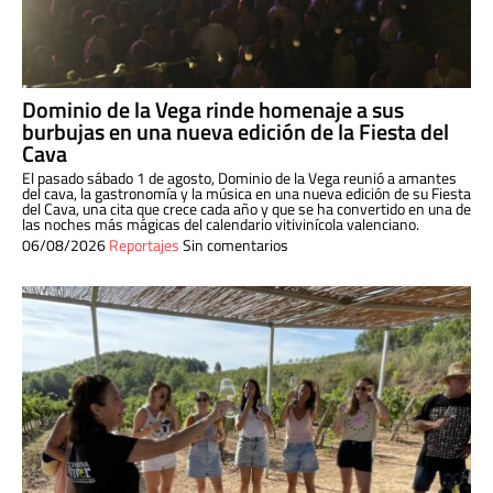
Dominio de la Vega rinde homenaje a sus
burbujas en una nueva edición de la Fiesta del
Cava
El pasado sábado 1 de agosto, Dominio de la Vega reunió a amantes
del cava, la gastronomía y la música en una nueva edición de su Fiesta
del Cava, una cita que crece cada año y que se ha convertido en una de
las noches más mágicas del calendario vitivinícola valenciano.
06/08/2026
Reportajes
Sin comentarios