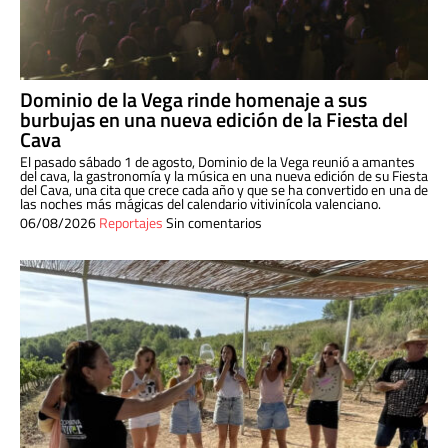
Dominio de la Vega rinde homenaje a sus
burbujas en una nueva edición de la Fiesta del
Cava
El pasado sábado 1 de agosto, Dominio de la Vega reunió a amantes
del cava, la gastronomía y la música en una nueva edición de su Fiesta
del Cava, una cita que crece cada año y que se ha convertido en una de
las noches más mágicas del calendario vitivinícola valenciano.
06/08/2026
Reportajes
Sin comentarios