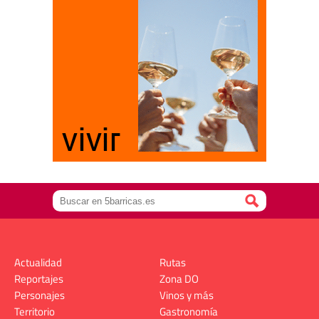
Actualidad
Rutas
Reportajes
Zona DO
Personajes
Vinos y más
Territorio
Gastronomía