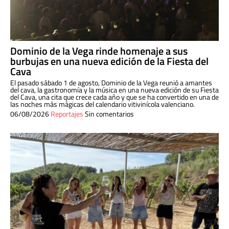
Dominio de la Vega rinde homenaje a sus
burbujas en una nueva edición de la Fiesta del
Cava
El pasado sábado 1 de agosto, Dominio de la Vega reunió a amantes
del cava, la gastronomía y la música en una nueva edición de su Fiesta
del Cava, una cita que crece cada año y que se ha convertido en una de
las noches más mágicas del calendario vitivinícola valenciano.
06/08/2026
Reportajes
Sin comentarios