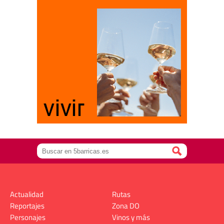
Actualidad
Rutas
Reportajes
Zona DO
Personajes
Vinos y más