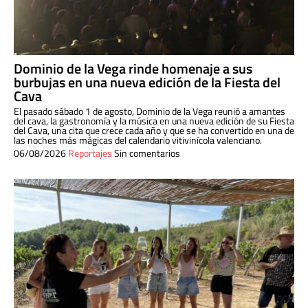
Dominio de la Vega rinde homenaje a sus
burbujas en una nueva edición de la Fiesta del
Cava
El pasado sábado 1 de agosto, Dominio de la Vega reunió a amantes
del cava, la gastronomía y la música en una nueva edición de su Fiesta
del Cava, una cita que crece cada año y que se ha convertido en una de
las noches más mágicas del calendario vitivinícola valenciano.
06/08/2026
Reportajes
Sin comentarios