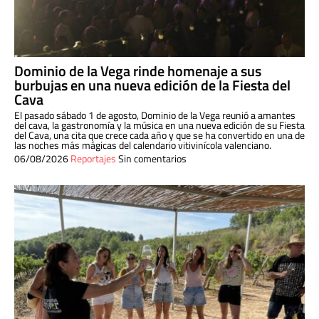
Dominio de la Vega rinde homenaje a sus
burbujas en una nueva edición de la Fiesta del
Cava
El pasado sábado 1 de agosto, Dominio de la Vega reunió a amantes
del cava, la gastronomía y la música en una nueva edición de su Fiesta
del Cava, una cita que crece cada año y que se ha convertido en una de
las noches más mágicas del calendario vitivinícola valenciano.
06/08/2026
Reportajes
Sin comentarios