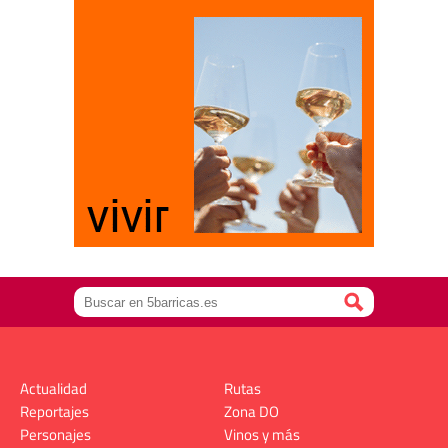
Actualidad
Rutas
Reportajes
Zona DO
Personajes
Vinos y más