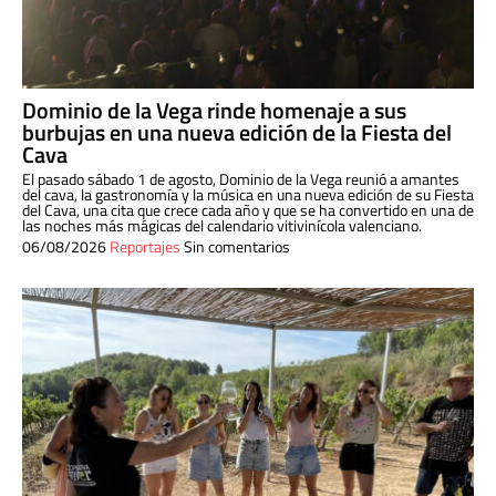
Dominio de la Vega rinde homenaje a sus
burbujas en una nueva edición de la Fiesta del
Cava
El pasado sábado 1 de agosto, Dominio de la Vega reunió a amantes
del cava, la gastronomía y la música en una nueva edición de su Fiesta
del Cava, una cita que crece cada año y que se ha convertido en una de
las noches más mágicas del calendario vitivinícola valenciano.
06/08/2026
Reportajes
Sin comentarios