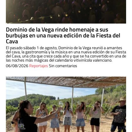
Dominio de la Vega rinde homenaje a sus
burbujas en una nueva edición de la Fiesta del
Cava
El pasado sábado 1 de agosto, Dominio de la Vega reunió a amantes
del cava, la gastronomía y la música en una nueva edición de su Fiesta
del Cava, una cita que crece cada año y que se ha convertido en una de
las noches más mágicas del calendario vitivinícola valenciano.
06/08/2026
Reportajes
Sin comentarios