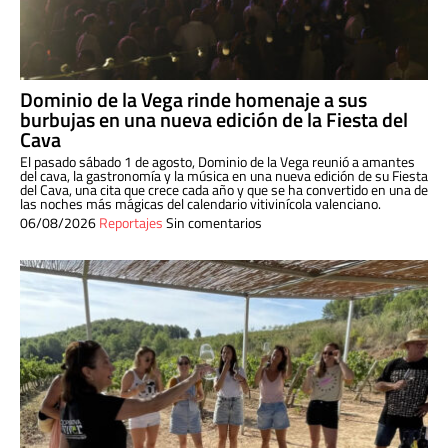
Dominio de la Vega rinde homenaje a sus
burbujas en una nueva edición de la Fiesta del
Cava
El pasado sábado 1 de agosto, Dominio de la Vega reunió a amantes
del cava, la gastronomía y la música en una nueva edición de su Fiesta
del Cava, una cita que crece cada año y que se ha convertido en una de
las noches más mágicas del calendario vitivinícola valenciano.
06/08/2026
Reportajes
Sin comentarios