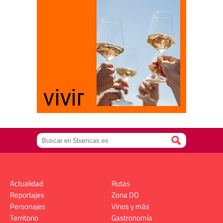
Actualidad
Rutas
Reportajes
Zona DO
Personajes
Vinos y más
Territorio
Gastronomía