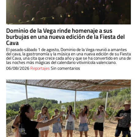
Dominio de la Vega rinde homenaje a sus
burbujas en una nueva edición de la Fiesta del
Cava
El pasado sábado 1 de agosto, Dominio de la Vega reunió a amantes
del cava, la gastronomía y la música en una nueva edición de su Fiesta
del Cava, una cita que crece cada año y que se ha convertido en una de
las noches más mágicas del calendario vitivinícola valenciano.
06/08/2026
Reportajes
Sin comentarios