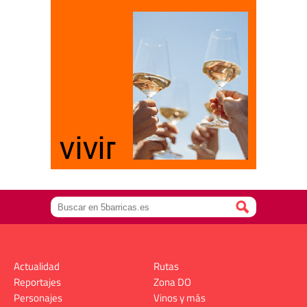
Actualidad
Rutas
Reportajes
Zona DO
Personajes
Vinos y más