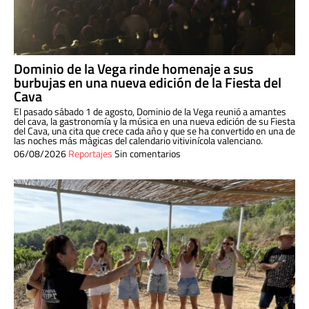
Dominio de la Vega rinde homenaje a sus
burbujas en una nueva edición de la Fiesta del
Cava
El pasado sábado 1 de agosto, Dominio de la Vega reunió a amantes
del cava, la gastronomía y la música en una nueva edición de su Fiesta
del Cava, una cita que crece cada año y que se ha convertido en una de
las noches más mágicas del calendario vitivinícola valenciano.
06/08/2026
Reportajes
Sin comentarios