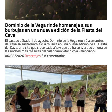
Dominio de la Vega rinde homenaje a sus
burbujas en una nueva edición de la Fiesta del
Cava
El pasado sábado 1 de agosto, Dominio de la Vega reunió a amantes
del cava, la gastronomía y la música en una nueva edición de su Fiesta
del Cava, una cita que crece cada año y que se ha convertido en una de
las noches más mágicas del calendario vitivinícola valenciano.
06/08/2026
Reportajes
Sin comentarios