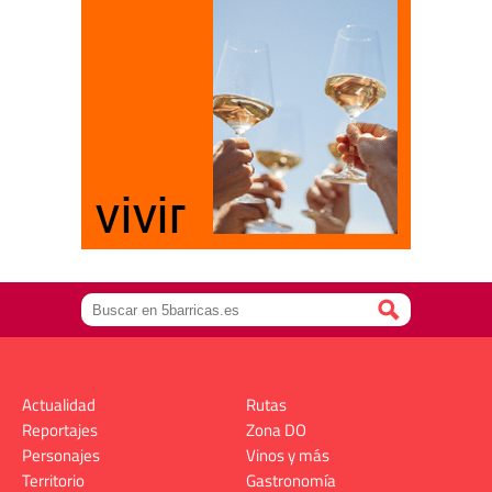
Actualidad
Rutas
Reportajes
Zona DO
Personajes
Vinos y más
Territorio
Gastronomía