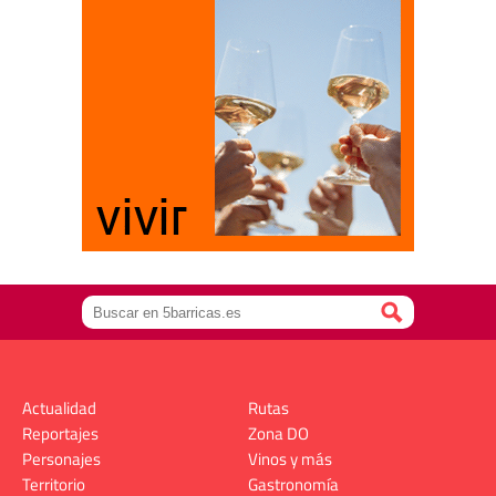
Actualidad
Rutas
Reportajes
Zona DO
Personajes
Vinos y más
Territorio
Gastronomía