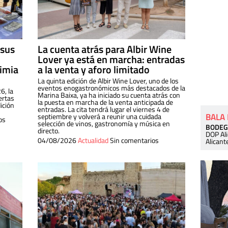
 sus
La cuenta atrás para Albir Wine
Lover ya está en marcha: entradas
dimia
a la venta y aforo limitado
La quinta edición de Albir Wine Lover, uno de los
eventos enogastronómicos más destacados de la
6, la
Marina Baixa, ya ha iniciado su cuenta atrás con
ertas
la puesta en marcha de la venta anticipada de
ición
entradas. La cita tendrá lugar el viernes 4 de
BALA
septiembre y volverá a reunir una cuidada
os
selección de vinos, gastronomía y música en
BODEG
directo.
DOP Al
04/08/2026
Actualidad
Sin comentarios
Alicant