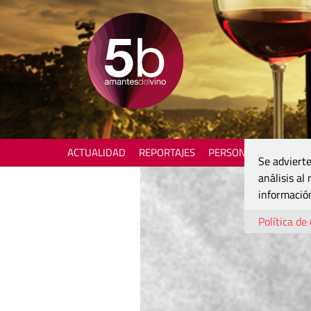
ACTUALIDAD
REPORTAJES
PERSONAJES
ENOTU
Se advierte
análisis al
información
Política de