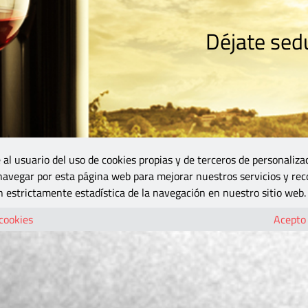
Déjate sedu
RISMO
ZONA DO
VINOS Y MÁS
GASTRONOMÍA
BLOGS
5B
 al usuario del uso de cookies propias y de terceros de personaliza
 navegar por esta página web para mejorar nuestros servicios y rec
 estrictamente estadística de la navegación en nuestro sitio web.
 cookies
Acepto