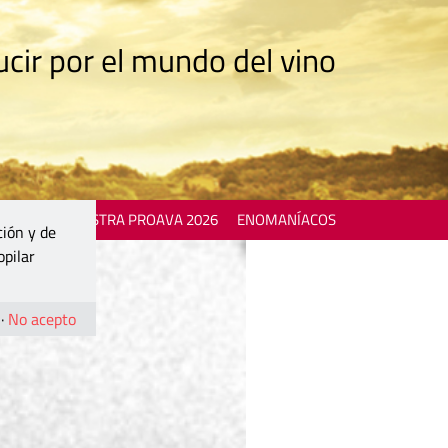
cir por el mundo del vino
 EVENTS
MOSTRA PROAVA 2026
ENOMANÍACOS
ción y de
opilar
·
No acepto