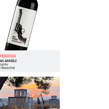
 PERDIDA
AS ARRÁEZ
icante
e Bouschet