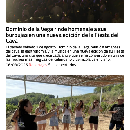
Dominio de la Vega rinde homenaje a sus
burbujas en una nueva edición de la Fiesta del
Cava
El pasado sábado 1 de agosto, Dominio de la Vega reunió a amantes
del cava, la gastronomía y la música en una nueva edición de su Fiesta
del Cava, una cita que crece cada año y que se ha convertido en una de
las noches más mágicas del calendario vitivinícola valenciano.
06/08/2026
Reportajes
Sin comentarios