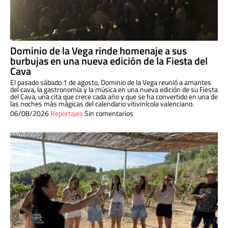
Dominio de la Vega rinde homenaje a sus
burbujas en una nueva edición de la Fiesta del
Cava
El pasado sábado 1 de agosto, Dominio de la Vega reunió a amantes
del cava, la gastronomía y la música en una nueva edición de su Fiesta
del Cava, una cita que crece cada año y que se ha convertido en una de
las noches más mágicas del calendario vitivinícola valenciano.
06/08/2026
Reportajes
Sin comentarios