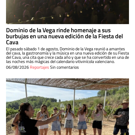
Dominio de la Vega rinde homenaje a sus
burbujas en una nueva edición de la Fiesta del
Cava
El pasado sábado 1 de agosto, Dominio de la Vega reunió a amantes
del cava, la gastronomía y la música en una nueva edición de su Fiesta
del Cava, una cita que crece cada año y que se ha convertido en una de
las noches más mágicas del calendario vitivinícola valenciano.
06/08/2026
Reportajes
Sin comentarios