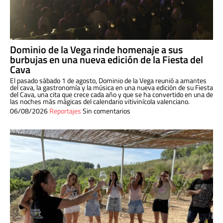
Dominio de la Vega rinde homenaje a sus
burbujas en una nueva edición de la Fiesta del
Cava
El pasado sábado 1 de agosto, Dominio de la Vega reunió a amantes
del cava, la gastronomía y la música en una nueva edición de su Fiesta
del Cava, una cita que crece cada año y que se ha convertido en una de
las noches más mágicas del calendario vitivinícola valenciano.
06/08/2026
Reportajes
Sin comentarios