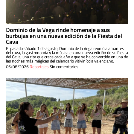
Dominio de la Vega rinde homenaje a sus
burbujas en una nueva edición de la Fiesta del
Cava
El pasado sábado 1 de agosto, Dominio de la Vega reunió a amantes
del cava, la gastronomía y la música en una nueva edición de su Fiesta
del Cava, una cita que crece cada año y que se ha convertido en una de
las noches más mágicas del calendario vitivinícola valenciano.
06/08/2026
Reportajes
Sin comentarios