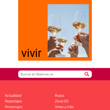
Actualidad
Rutas
Reportajes
Zona DO
Personajes
Vinos y más