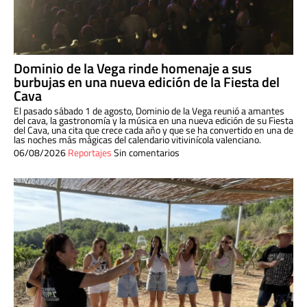
Dominio de la Vega rinde homenaje a sus
burbujas en una nueva edición de la Fiesta del
Cava
El pasado sábado 1 de agosto, Dominio de la Vega reunió a amantes
del cava, la gastronomía y la música en una nueva edición de su Fiesta
del Cava, una cita que crece cada año y que se ha convertido en una de
las noches más mágicas del calendario vitivinícola valenciano.
06/08/2026
Reportajes
Sin comentarios