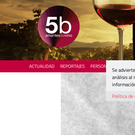
ACTUALIDAD
REPORTAJES
PERSONAJES
ENOTU
Se advierte
análisis al
información
Política de