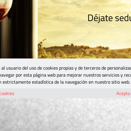
Déjate sedu
RISMO
ZONA DO
VINOS Y MÁS
GASTRONOMÍA
BLOGS
5B
 al usuario del uso de cookies propias y de terceros de personaliza
 navegar por esta página web para mejorar nuestros servicios y rec
 estrictamente estadística de la navegación en nuestro sitio web.
 cookies
Acepto