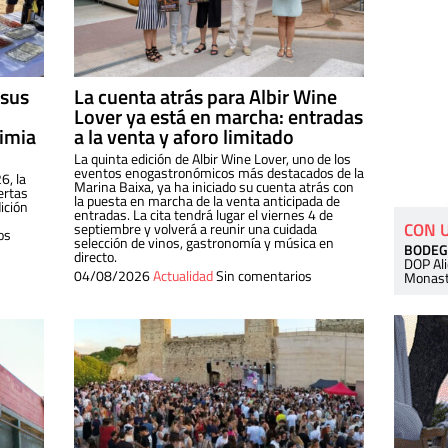
 sus
La cuenta atrás para Albir Wine
Lover ya está en marcha: entradas
dimia
a la venta y aforo limitado
La quinta edición de Albir Wine Lover, uno de los
eventos enogastronómicos más destacados de la
6, la
Marina Baixa, ya ha iniciado su cuenta atrás con
ertas
la puesta en marcha de la venta anticipada de
ición
entradas. La cita tendrá lugar el viernes 4 de
CON 
septiembre y volverá a reunir una cuidada
os
selección de vinos, gastronomía y música en
BODEG
directo.
DOP Al
04/08/2026
Actualidad
Sin comentarios
Monast