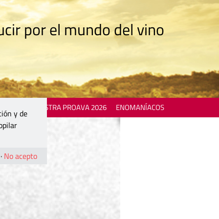
cir por el mundo del vino
 EVENTS
MOSTRA PROAVA 2026
ENOMANÍACOS
ción y de
opilar
·
No acepto