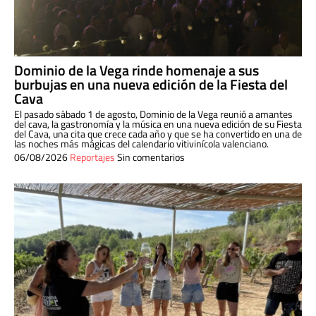
Dominio de la Vega rinde homenaje a sus
burbujas en una nueva edición de la Fiesta del
Cava
El pasado sábado 1 de agosto, Dominio de la Vega reunió a amantes
del cava, la gastronomía y la música en una nueva edición de su Fiesta
del Cava, una cita que crece cada año y que se ha convertido en una de
las noches más mágicas del calendario vitivinícola valenciano.
06/08/2026
Reportajes
Sin comentarios