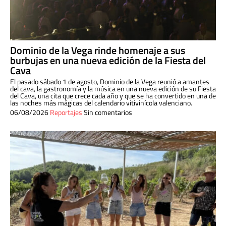
Dominio de la Vega rinde homenaje a sus
burbujas en una nueva edición de la Fiesta del
Cava
El pasado sábado 1 de agosto, Dominio de la Vega reunió a amantes
del cava, la gastronomía y la música en una nueva edición de su Fiesta
del Cava, una cita que crece cada año y que se ha convertido en una de
las noches más mágicas del calendario vitivinícola valenciano.
06/08/2026
Reportajes
Sin comentarios