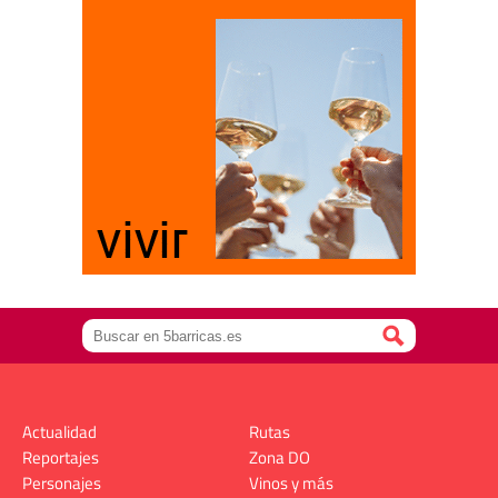
Actualidad
Rutas
Reportajes
Zona DO
Personajes
Vinos y más