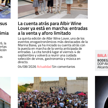
 sus
La cuenta atrás para Albir Wine
Lover ya está en marcha: entradas
dimia
a la venta y aforo limitado
La quinta edición de Albir Wine Lover, uno de los
eventos enogastronómicos más destacados de la
6, la
Marina Baixa, ya ha iniciado su cuenta atrás con
ertas
la puesta en marcha de la venta anticipada de
ición
entradas. La cita tendrá lugar el viernes 4 de
BALA
septiembre y volverá a reunir una cuidada
os
selección de vinos, gastronomía y música en
BODEG
directo.
DOP Al
04/08/2026
Actualidad
Sin comentarios
Alicant