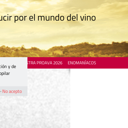
cir por el mundo del vino
 EVENTS
MOSTRA PROAVA 2026
ENOMANÍACOS
ción y de
opilar
·
No acepto