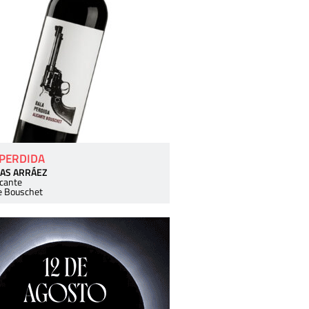
 PERDIDA
AS ARRÁEZ
icante
e Bouschet