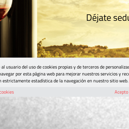
Déjate sedu
RISMO
ZONA DO
VINOS Y MÁS
GASTRONOMÍA
BLOGS
5B
 al usuario del uso de cookies propias y de terceros de personaliza
 navegar por esta página web para mejorar nuestros servicios y rec
 estrictamente estadística de la navegación en nuestro sitio web.
 cookies
Acepto