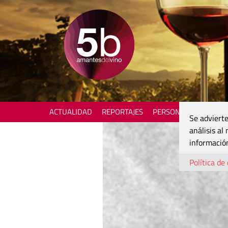
ACTUALIDAD
REPORTAJES
PERSONAJES
ENOTU
Se advierte
análisis al
información
Política de