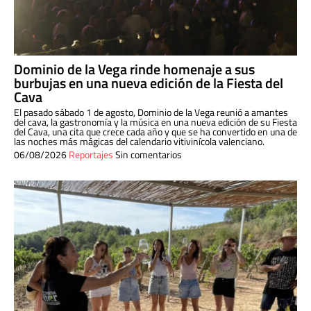
Dominio de la Vega rinde homenaje a sus
burbujas en una nueva edición de la Fiesta del
Cava
El pasado sábado 1 de agosto, Dominio de la Vega reunió a amantes
del cava, la gastronomía y la música en una nueva edición de su Fiesta
del Cava, una cita que crece cada año y que se ha convertido en una de
las noches más mágicas del calendario vitivinícola valenciano.
06/08/2026
Reportajes
Sin comentarios