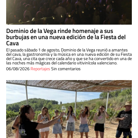
Dominio de la Vega rinde homenaje a sus
burbujas en una nueva edición de la Fiesta del
Cava
El pasado sábado 1 de agosto, Dominio de la Vega reunió a amantes
del cava, la gastronomía y la música en una nueva edición de su Fiesta
del Cava, una cita que crece cada año y que se ha convertido en una de
las noches más mágicas del calendario vitivinícola valenciano.
06/08/2026
Reportajes
Sin comentarios