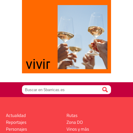
Actualidad
Rutas
Reportajes
Zona DO
Personajes
Vinos y más