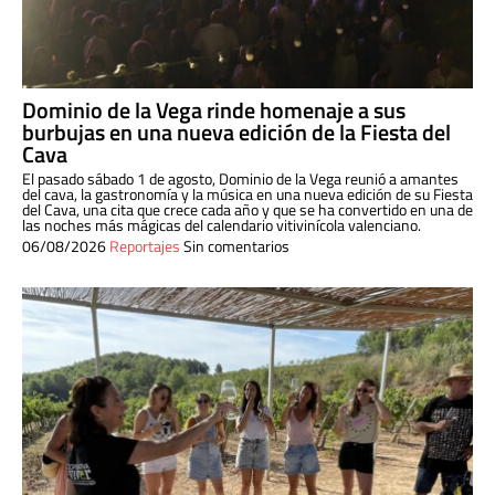
Dominio de la Vega rinde homenaje a sus
burbujas en una nueva edición de la Fiesta del
Cava
El pasado sábado 1 de agosto, Dominio de la Vega reunió a amantes
del cava, la gastronomía y la música en una nueva edición de su Fiesta
del Cava, una cita que crece cada año y que se ha convertido en una de
las noches más mágicas del calendario vitivinícola valenciano.
06/08/2026
Reportajes
Sin comentarios