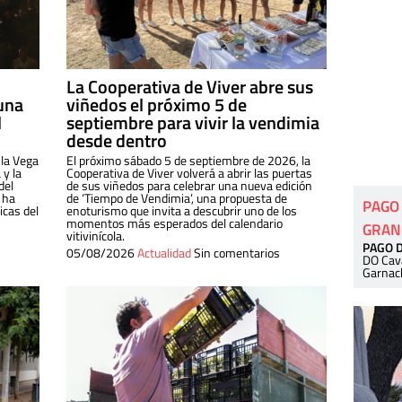
La Cooperativa de Viver abre sus
una
viñedos el próximo 5 de
l
septiembre para vivir la vendimia
desde dentro
 la Vega
El próximo sábado 5 de septiembre de 2026, la
 y la
Cooperativa de Viver volverá a abrir las puertas
del
de sus viñedos para celebrar una nueva edición
 ha
de ‘Tiempo de Vendimia’, una propuesta de
PAGO
cas del
enoturismo que invita a descubrir uno de los
momentos más esperados del calendario
GRAN
vitivinícola.
PAGO 
05/08/2026
Actualidad
Sin comentarios
DO Cav
Garnac