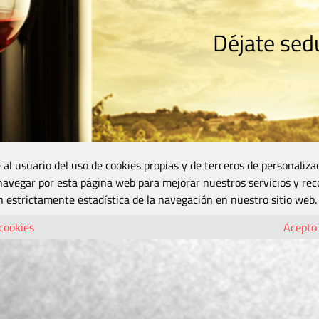
Déjate sedu
RISMO
ZONA DO
VINOS Y MÁS
GASTRONOMÍA
BLOGS
5B
 al usuario del uso de cookies propias y de terceros de personaliza
 navegar por esta página web para mejorar nuestros servicios y rec
 estrictamente estadística de la navegación en nuestro sitio web.
 cookies
Acepto