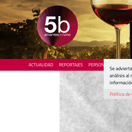
ACTUALIDAD
REPORTAJES
PERSONAJES
ENOTU
Se advierte
análisis al
información
Política de