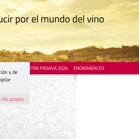
cir por el mundo del vino
 EVENTS
MOSTRA PROAVA 2026
ENOMANÍACOS
ción y de
opilar
·
No acepto