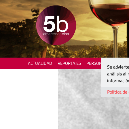
ACTUALIDAD
REPORTAJES
PERSONAJES
ENOTU
Se advierte
análisis al
información
Política de