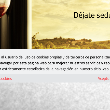
Déjate sedu
RISMO
ZONA DO
VINOS Y MÁS
GASTRONOMÍA
BLOGS
5B
 al usuario del uso de cookies propias y de terceros de personaliza
 navegar por esta página web para mejorar nuestros servicios y rec
 estrictamente estadística de la navegación en nuestro sitio web.
 cookies
Acepto