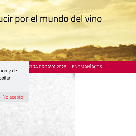
cir por el mundo del vino
 EVENTS
MOSTRA PROAVA 2026
ENOMANÍACOS
ción y de
opilar
·
No acepto