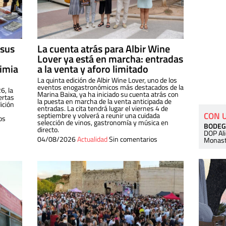
 sus
La cuenta atrás para Albir Wine
Lover ya está en marcha: entradas
dimia
a la venta y aforo limitado
La quinta edición de Albir Wine Lover, uno de los
eventos enogastronómicos más destacados de la
6, la
Marina Baixa, ya ha iniciado su cuenta atrás con
ertas
la puesta en marcha de la venta anticipada de
ición
entradas. La cita tendrá lugar el viernes 4 de
CON 
septiembre y volverá a reunir una cuidada
os
selección de vinos, gastronomía y música en
BODEG
directo.
DOP Al
04/08/2026
Actualidad
Sin comentarios
Monast