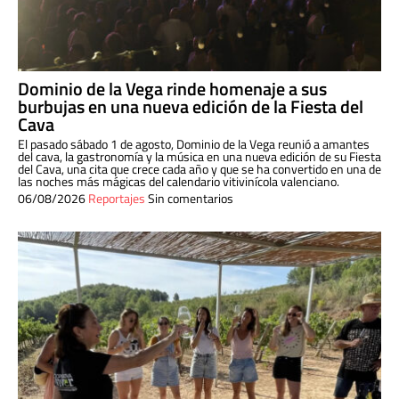
Dominio de la Vega rinde homenaje a sus
burbujas en una nueva edición de la Fiesta del
Cava
El pasado sábado 1 de agosto, Dominio de la Vega reunió a amantes
del cava, la gastronomía y la música en una nueva edición de su Fiesta
del Cava, una cita que crece cada año y que se ha convertido en una de
las noches más mágicas del calendario vitivinícola valenciano.
06/08/2026
Reportajes
Sin comentarios