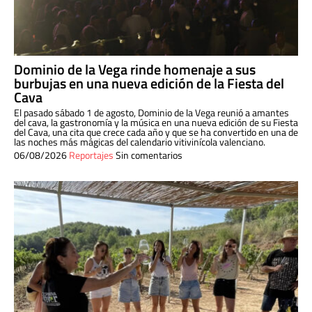
Dominio de la Vega rinde homenaje a sus
burbujas en una nueva edición de la Fiesta del
Cava
El pasado sábado 1 de agosto, Dominio de la Vega reunió a amantes
del cava, la gastronomía y la música en una nueva edición de su Fiesta
del Cava, una cita que crece cada año y que se ha convertido en una de
las noches más mágicas del calendario vitivinícola valenciano.
06/08/2026
Reportajes
Sin comentarios