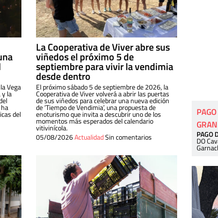
La Cooperativa de Viver abre sus
una
viñedos el próximo 5 de
l
septiembre para vivir la vendimia
desde dentro
 la Vega
El próximo sábado 5 de septiembre de 2026, la
 y la
Cooperativa de Viver volverá a abrir las puertas
del
de sus viñedos para celebrar una nueva edición
 ha
de ‘Tiempo de Vendimia’, una propuesta de
PAGO
cas del
enoturismo que invita a descubrir uno de los
momentos más esperados del calendario
GRAN
vitivinícola.
PAGO 
05/08/2026
Actualidad
Sin comentarios
DO Cav
Garnac