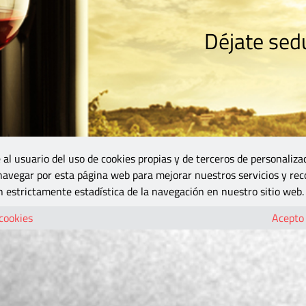
Déjate sedu
RISMO
ZONA DO
VINOS Y MÁS
GASTRONOMÍA
BLOGS
5B
 al usuario del uso de cookies propias y de terceros de personaliza
 navegar por esta página web para mejorar nuestros servicios y rec
 estrictamente estadística de la navegación en nuestro sitio web.
 cookies
Acepto