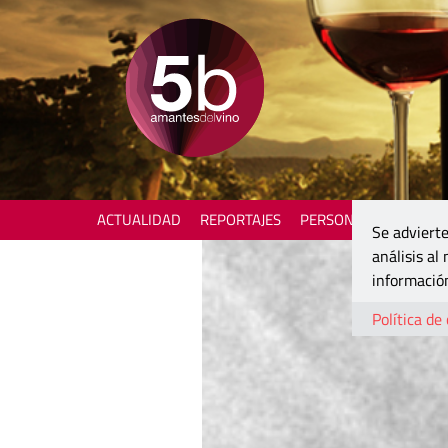
ACTUALIDAD
REPORTAJES
PERSONAJES
ENOTU
Se advierte
análisis al
información
Política de