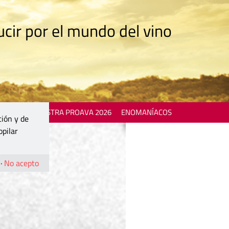
cir por el mundo del vino
 EVENTS
MOSTRA PROAVA 2026
ENOMANÍACOS
ción y de
opilar
·
No acepto