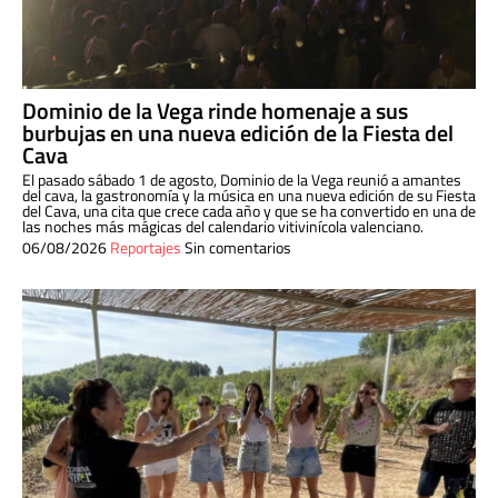
Dominio de la Vega rinde homenaje a sus
burbujas en una nueva edición de la Fiesta del
Cava
El pasado sábado 1 de agosto, Dominio de la Vega reunió a amantes
del cava, la gastronomía y la música en una nueva edición de su Fiesta
del Cava, una cita que crece cada año y que se ha convertido en una de
las noches más mágicas del calendario vitivinícola valenciano.
06/08/2026
Reportajes
Sin comentarios