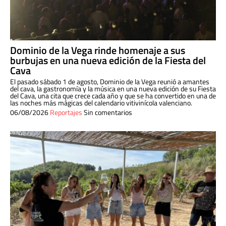
Dominio de la Vega rinde homenaje a sus
burbujas en una nueva edición de la Fiesta del
Cava
El pasado sábado 1 de agosto, Dominio de la Vega reunió a amantes
del cava, la gastronomía y la música en una nueva edición de su Fiesta
del Cava, una cita que crece cada año y que se ha convertido en una de
las noches más mágicas del calendario vitivinícola valenciano.
06/08/2026
Reportajes
Sin comentarios