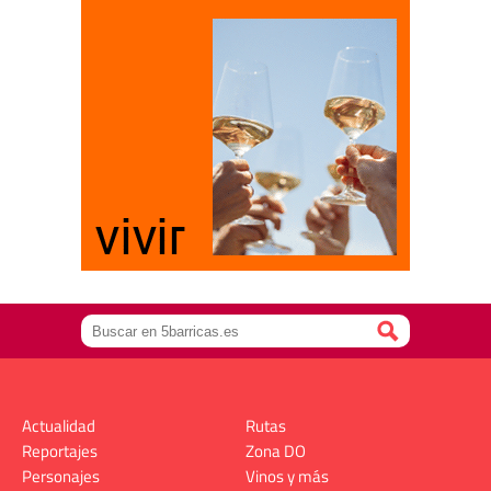
Actualidad
Rutas
Reportajes
Zona DO
Personajes
Vinos y más