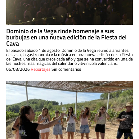
Dominio de la Vega rinde homenaje a sus
burbujas en una nueva edición de la Fiesta del
Cava
El pasado sábado 1 de agosto, Dominio de la Vega reunió a amantes
del cava, la gastronomía y la música en una nueva edición de su Fiesta
del Cava, una cita que crece cada año y que se ha convertido en una de
las noches más mágicas del calendario vitivinícola valenciano.
06/08/2026
Reportajes
Sin comentarios