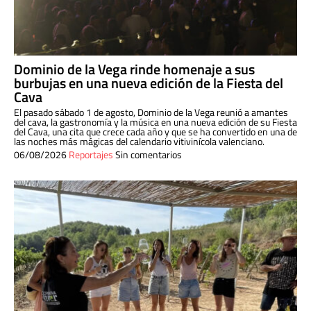
Dominio de la Vega rinde homenaje a sus
burbujas en una nueva edición de la Fiesta del
Cava
El pasado sábado 1 de agosto, Dominio de la Vega reunió a amantes
del cava, la gastronomía y la música en una nueva edición de su Fiesta
del Cava, una cita que crece cada año y que se ha convertido en una de
las noches más mágicas del calendario vitivinícola valenciano.
06/08/2026
Reportajes
Sin comentarios