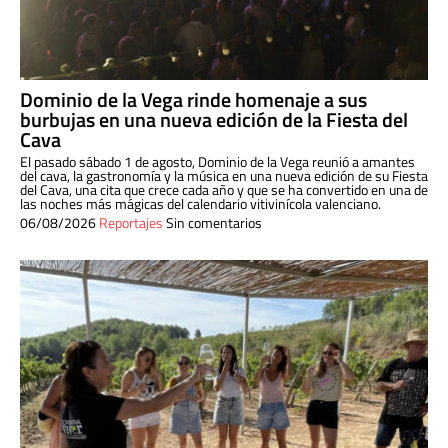
Dominio de la Vega rinde homenaje a sus
burbujas en una nueva edición de la Fiesta del
Cava
El pasado sábado 1 de agosto, Dominio de la Vega reunió a amantes
del cava, la gastronomía y la música en una nueva edición de su Fiesta
del Cava, una cita que crece cada año y que se ha convertido en una de
las noches más mágicas del calendario vitivinícola valenciano.
06/08/2026
Reportajes
Sin comentarios