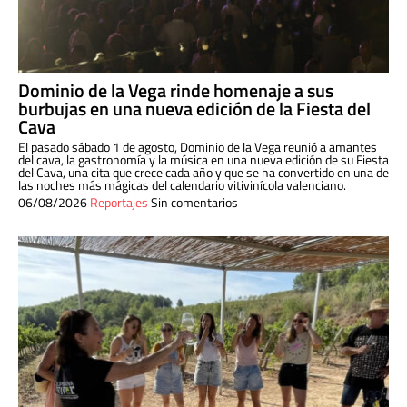
Dominio de la Vega rinde homenaje a sus
burbujas en una nueva edición de la Fiesta del
Cava
El pasado sábado 1 de agosto, Dominio de la Vega reunió a amantes
del cava, la gastronomía y la música en una nueva edición de su Fiesta
del Cava, una cita que crece cada año y que se ha convertido en una de
las noches más mágicas del calendario vitivinícola valenciano.
06/08/2026
Reportajes
Sin comentarios