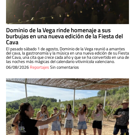
Dominio de la Vega rinde homenaje a sus
burbujas en una nueva edición de la Fiesta del
Cava
El pasado sábado 1 de agosto, Dominio de la Vega reunió a amantes
del cava, la gastronomía y la música en una nueva edición de su Fiesta
del Cava, una cita que crece cada año y que se ha convertido en una de
las noches más mágicas del calendario vitivinícola valenciano.
06/08/2026
Reportajes
Sin comentarios