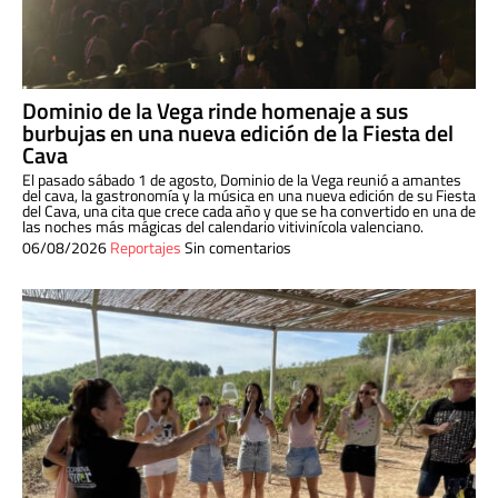
Dominio de la Vega rinde homenaje a sus
burbujas en una nueva edición de la Fiesta del
Cava
El pasado sábado 1 de agosto, Dominio de la Vega reunió a amantes
del cava, la gastronomía y la música en una nueva edición de su Fiesta
del Cava, una cita que crece cada año y que se ha convertido en una de
las noches más mágicas del calendario vitivinícola valenciano.
06/08/2026
Reportajes
Sin comentarios