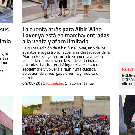
 sus
La cuenta atrás para Albir Wine
Lover ya está en marcha: entradas
dimia
a la venta y aforo limitado
La quinta edición de Albir Wine Lover, uno de los
eventos enogastronómicos más destacados de la
6, la
Marina Baixa, ya ha iniciado su cuenta atrás con
ertas
la puesta en marcha de la venta anticipada de
ición
entradas. La cita tendrá lugar el viernes 4 de
BALA
septiembre y volverá a reunir una cuidada
os
selección de vinos, gastronomía y música en
BODEG
directo.
DOP Al
04/08/2026
Actualidad
Sin comentarios
Alicant