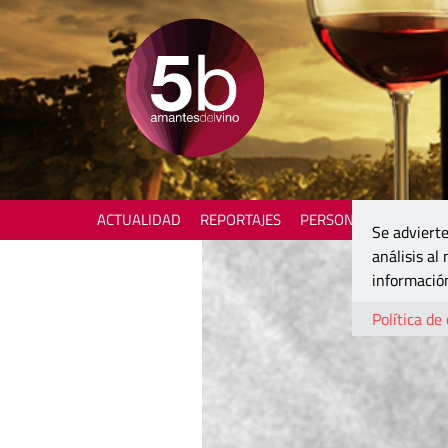
ACTUALIDAD
REPORTAJES
PERSONAJES
ENOTU
Se advierte
análisis al
información
Política de