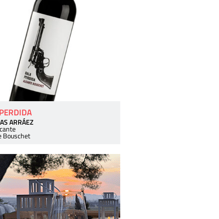
 PERDIDA
AS ARRÁEZ
icante
e Bouschet