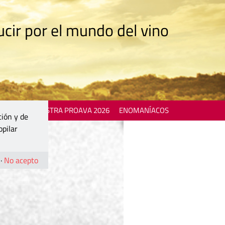
cir por el mundo del vino
 EVENTS
MOSTRA PROAVA 2026
ENOMANÍACOS
ción y de
opilar
·
No acepto