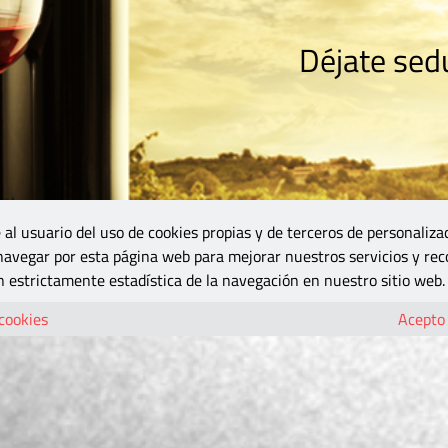
Déjate sedu
RISMO
ZONA DO
VINOS Y MÁS
GASTRONOMÍA
BLOGS
5B
 al usuario del uso de cookies propias y de terceros de personaliza
 navegar por esta página web para mejorar nuestros servicios y rec
 estrictamente estadística de la navegación en nuestro sitio web.
 cookies
Acepto