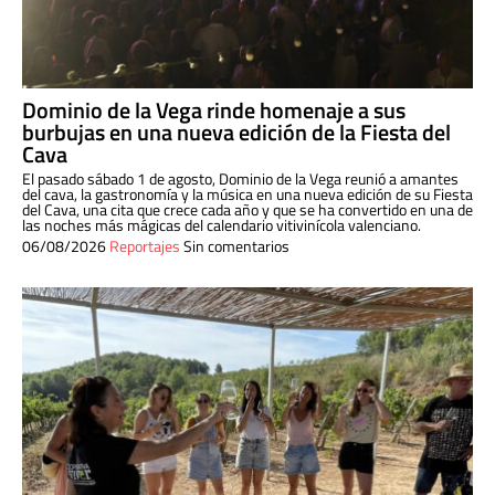
Dominio de la Vega rinde homenaje a sus
burbujas en una nueva edición de la Fiesta del
Cava
El pasado sábado 1 de agosto, Dominio de la Vega reunió a amantes
del cava, la gastronomía y la música en una nueva edición de su Fiesta
del Cava, una cita que crece cada año y que se ha convertido en una de
las noches más mágicas del calendario vitivinícola valenciano.
06/08/2026
Reportajes
Sin comentarios