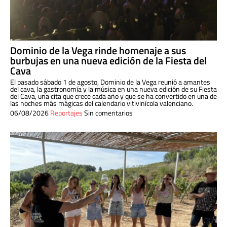
Dominio de la Vega rinde homenaje a sus
burbujas en una nueva edición de la Fiesta del
Cava
El pasado sábado 1 de agosto, Dominio de la Vega reunió a amantes
del cava, la gastronomía y la música en una nueva edición de su Fiesta
del Cava, una cita que crece cada año y que se ha convertido en una de
las noches más mágicas del calendario vitivinícola valenciano.
06/08/2026
Reportajes
Sin comentarios