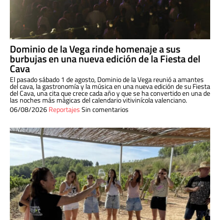
Dominio de la Vega rinde homenaje a sus
burbujas en una nueva edición de la Fiesta del
Cava
El pasado sábado 1 de agosto, Dominio de la Vega reunió a amantes
del cava, la gastronomía y la música en una nueva edición de su Fiesta
del Cava, una cita que crece cada año y que se ha convertido en una de
las noches más mágicas del calendario vitivinícola valenciano.
06/08/2026
Reportajes
Sin comentarios