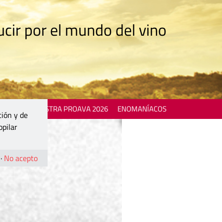
cir por el mundo del vino
 EVENTS
MOSTRA PROAVA 2026
ENOMANÍACOS
ción y de
opilar
·
No acepto