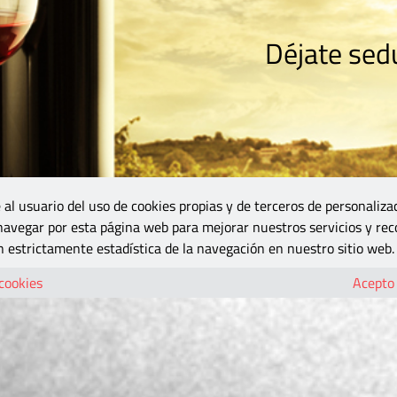
Déjate sedu
RISMO
ZONA DO
VINOS Y MÁS
GASTRONOMÍA
BLOGS
5B
 al usuario del uso de cookies propias y de terceros de personaliza
 navegar por esta página web para mejorar nuestros servicios y rec
 estrictamente estadística de la navegación en nuestro sitio web.
 cookies
Acepto