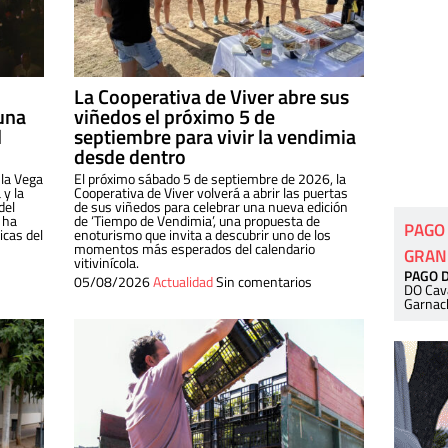
La Cooperativa de Viver abre sus
una
viñedos el próximo 5 de
l
septiembre para vivir la vendimia
desde dentro
 la Vega
El próximo sábado 5 de septiembre de 2026, la
 y la
Cooperativa de Viver volverá a abrir las puertas
del
de sus viñedos para celebrar una nueva edición
 ha
de ‘Tiempo de Vendimia’, una propuesta de
PAGO
cas del
enoturismo que invita a descubrir uno de los
momentos más esperados del calendario
GRAN
vitivinícola.
PAGO 
05/08/2026
Actualidad
Sin comentarios
DO Cav
Garnac