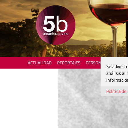
ACTUALIDAD
REPORTAJES
PERSONAJES
ENOTU
Se advierte
análisis al
información
Política de