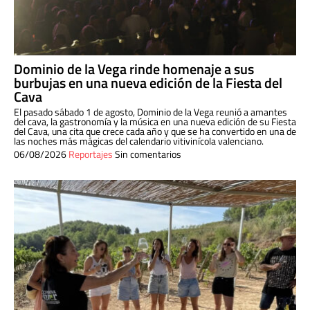
Dominio de la Vega rinde homenaje a sus
burbujas en una nueva edición de la Fiesta del
Cava
El pasado sábado 1 de agosto, Dominio de la Vega reunió a amantes
del cava, la gastronomía y la música en una nueva edición de su Fiesta
del Cava, una cita que crece cada año y que se ha convertido en una de
las noches más mágicas del calendario vitivinícola valenciano.
06/08/2026
Reportajes
Sin comentarios